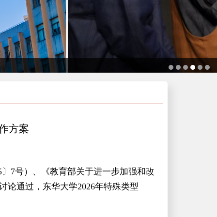
工作方案
5
〕
7
号）、《教育部关于进一步加强和改
讨论通过，东华大学
2026
年特
殊类型