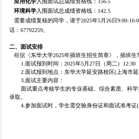
应用化学
入围面试总成绩资格线：156.5
环境科学
入围面试总成绩资格线：142.5
需要成绩复核的同学，请于2025年5月26日9:00-16
话：67792259。
二、面试安排
根据《
东华大学2025年插班生招生简章
》，
插班生
1.
面试报到时间：
2025
年
5
月
27
日（周二）
12:30
2.
面试报到地点：东华大学延安路校区
(
上海市延
3.
面试主要内容：
面试重点考核学生的专业基础、综合素质、科学
录取。
4.
参加面试时，学生需交验身份证和面试准考证
(