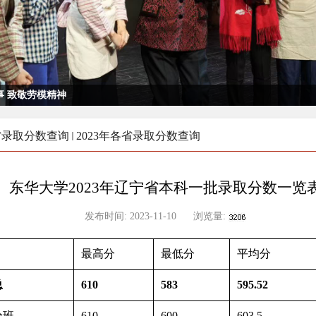
 致敬劳模精神
省录取分数查询
2023年各省录取分数查询
东华大学2023年辽宁省本科一批录取分数一览
发布时间:
2023-11-10
浏览量:
最高分
最低分
平均分
总
610
583
595.52
验班
610
600
603.5